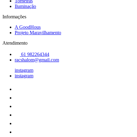
Torneiras
Iluminação
Informações
A GoodHous
Projeto Maravilhamento
Atendimento
61 982264344
racshalom@gmail.com
instagram
instagram