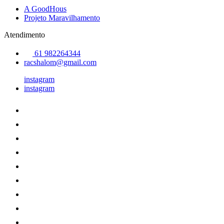
A GoodHous
Projeto Maravilhamento
Atendimento
61 982264344
racshalom@gmail.com
instagram
instagram