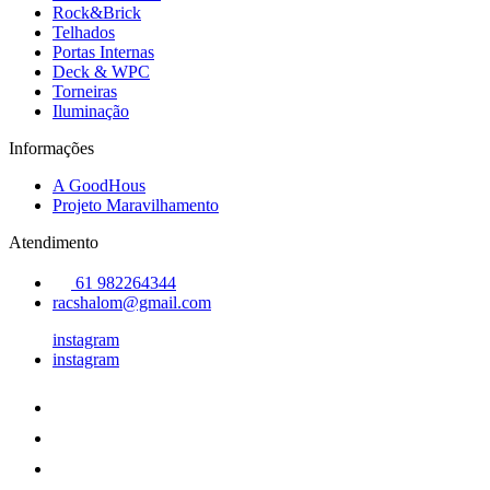
Rock&Brick
Telhados
Portas Internas
Deck & WPC
Torneiras
Iluminação
Informações
A GoodHous
Projeto Maravilhamento
Atendimento
61 982264344
racshalom@gmail.com
instagram
instagram